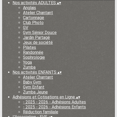
Nos activités ADULTES
▴
▾
Anglais
Atelier Chantant
Cartonnage
Club Photo
GV
Gym Sénior Douce
Jardin Partagé
Jeux de société
Pilates
Randonnée
Sophrologie
Yoga
Zumba
Nos activités ENFANTS
▴
▾
Atelier Chantant
Baby Gym
Gym Enfant
Zumba Jeune
Adhésions et Cotisations en Ligne
▴
▾
- 2025 - 2026 - Adhésions Adultes
- 2025 - 2026 - Adhésions Enfants
Réduction familiale
L'Association - EVS
▴
▾