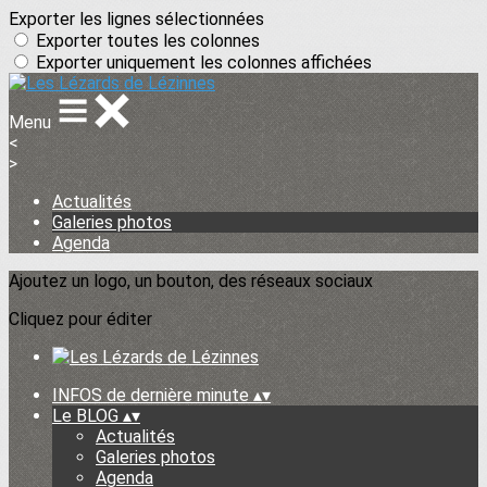
Exporter les lignes sélectionnées
Exporter toutes les colonnes
Exporter uniquement les colonnes affichées
Menu
<
>
Actualités
Galeries photos
Agenda
Ajoutez un logo, un bouton, des réseaux sociaux
Cliquez pour éditer
INFOS de dernière minute
▴
▾
Le BLOG
▴
▾
Actualités
Galeries photos
Agenda