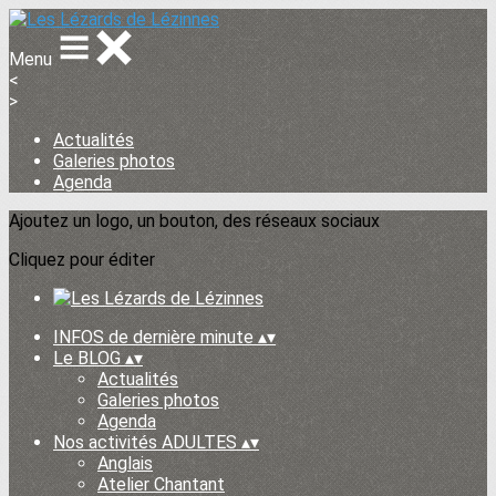
Menu
<
>
Actualités
Galeries photos
Agenda
Ajoutez un logo, un bouton, des réseaux sociaux
Cliquez pour éditer
INFOS de dernière minute
▴
▾
Le BLOG
▴
▾
Actualités
Galeries photos
Agenda
Nos activités ADULTES
▴
▾
Anglais
Atelier Chantant