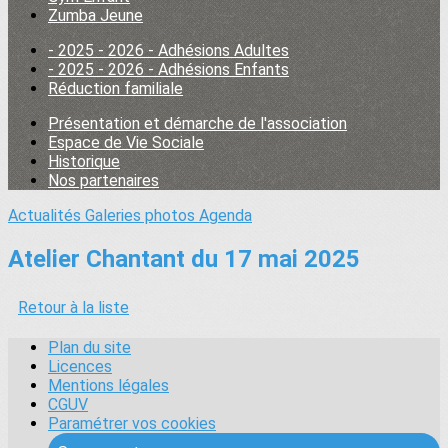
Zumba Jeune
- 2025 - 2026 - Adhésions Adultes
- 2025 - 2026 - Adhésions Enfants
Réduction familiale
Présentation et démarche de l'association
Espace de Vie Sociale
Historique
Nos partenaires
Actualités
Galeries photos
Agenda
Atelier Chantant du 17 mai 2025
Retour à la liste
Plan du site
Licences
Mentions légales
CGUV
Paramétrer vos cookies