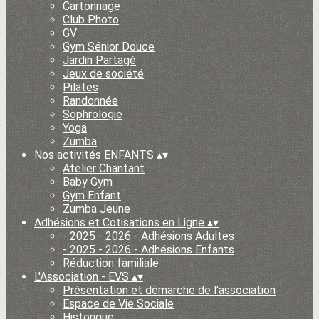
Cartonnage
Club Photo
GV
Gym Sénior Douce
Jardin Partagé
Jeux de société
Pilates
Randonnée
Sophrologie
Yoga
Zumba
Nos activités ENFANTS
▴
▾
Atelier Chantant
Baby Gym
Gym Enfant
Zumba Jeune
Adhésions et Cotisations en Ligne
▴
▾
- 2025 - 2026 - Adhésions Adultes
- 2025 - 2026 - Adhésions Enfants
Réduction familiale
L'Association - EVS
▴
▾
Présentation et démarche de l'association
Espace de Vie Sociale
Historique