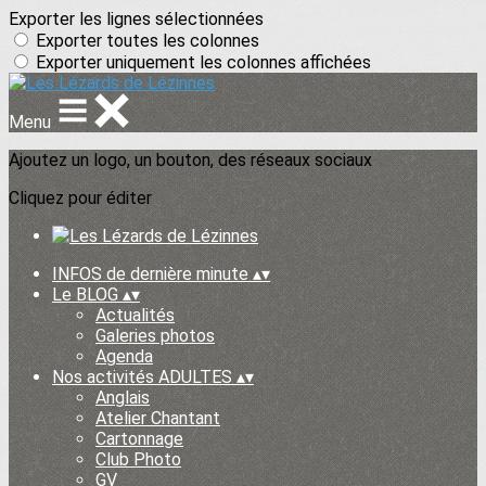
Exporter les lignes sélectionnées
Exporter toutes les colonnes
Exporter uniquement les colonnes affichées
Menu
Ajoutez un logo, un bouton, des réseaux sociaux
Cliquez pour éditer
INFOS de dernière minute
▴
▾
Le BLOG
▴
▾
Actualités
Galeries photos
Agenda
Nos activités ADULTES
▴
▾
Anglais
Atelier Chantant
Cartonnage
Club Photo
GV