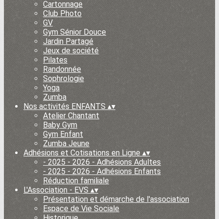
Cartonnage
Club Photo
GV
Gym Sénior Douce
Jardin Partagé
Jeux de société
Pilates
Randonnée
Sophrologie
Yoga
Zumba
Nos activités ENFANTS
▴
▾
Atelier Chantant
Baby Gym
Gym Enfant
Zumba Jeune
Adhésions et Cotisations en Ligne
▴
▾
- 2025 - 2026 - Adhésions Adultes
- 2025 - 2026 - Adhésions Enfants
Réduction familiale
L'Association - EVS
▴
▾
Présentation et démarche de l'association
Espace de Vie Sociale
Historique