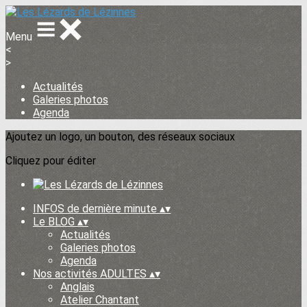
Menu
<
>
Actualités
Galeries photos
Agenda
Ajoutez un logo, un bouton, des réseaux sociaux
Cliquez pour éditer
INFOS de dernière minute
▴
▾
Le BLOG
▴
▾
Actualités
Galeries photos
Agenda
Nos activités ADULTES
▴
▾
Anglais
Atelier Chantant