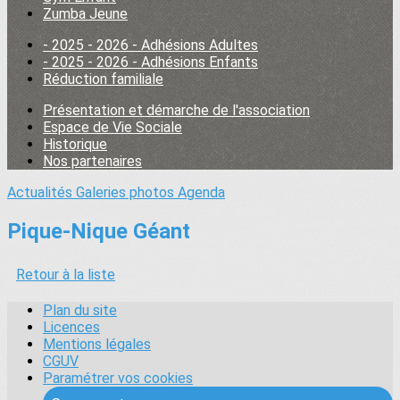
Zumba Jeune
- 2025 - 2026 - Adhésions Adultes
- 2025 - 2026 - Adhésions Enfants
Réduction familiale
Présentation et démarche de l'association
Espace de Vie Sociale
Historique
Nos partenaires
Actualités
Galeries photos
Agenda
Pique-Nique Géant
Retour à la liste
Plan du site
Licences
Mentions légales
CGUV
Paramétrer vos cookies