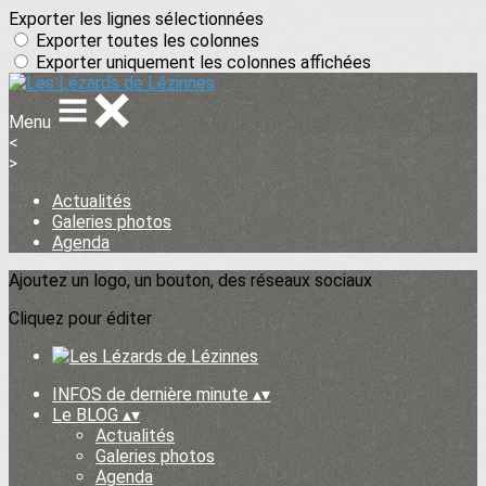
Exporter les lignes sélectionnées
Exporter toutes les colonnes
Exporter uniquement les colonnes affichées
Menu
<
>
Actualités
Galeries photos
Agenda
Ajoutez un logo, un bouton, des réseaux sociaux
Cliquez pour éditer
INFOS de dernière minute
▴
▾
Le BLOG
▴
▾
Actualités
Galeries photos
Agenda