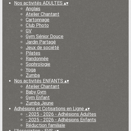
Nos activités ADULTES
▴
▾
Anglais
Atelier Chantant
Cartonnage
Club Photo
GV
Gym Sénior Douce
Jardin Partagé
Jeux de société
Pilates
Randonnée
Sophrologie
Yoga
Zumba
Nos activités ENFANTS
▴
▾
Atelier Chantant
Baby Gym
Gym Enfant
Zumba Jeune
Adhésions et Cotisations en Ligne
▴
▾
- 2025 - 2026 - Adhésions Adultes
- 2025 - 2026 - Adhésions Enfants
Réduction familiale
L'Association - EVS
▴
▾