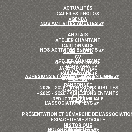
ACTUALITÉS
GALERIES PHOTOS
AGENDA
NOS ACTIVITÉS ADULTES
▴
▾
ANGLAIS
ATELIER CHANTANT
CARTONNAGE
NOS ACTIVITÉS ENFANTS
▴
▾
CLUB PHOTO
GV
ATELIER CHANTANT
GYM SÉNIOR DOUCE
BABY GYM
JARDIN PARTAGÉ
GYM ENFANT
JEUX DE SOCIÉTÉ
ADHÉSIONS ET COTISATIONS EN LIGNE
▴
▾
ZUMBA JEUNE
PILATES
RANDONNÉE
- 2025 - 2026 - ADHÉSIONS ADULTES
SOPHROLOGIE
- 2025 - 2026 - ADHÉSIONS ENFANTS
YOGA
RÉDUCTION FAMILIALE
ZUMBA
L'ASSOCIATION - EVS
▴
▾
PRÉSENTATION ET DÉMARCHE DE L'ASSOCIATIO
ESPACE DE VIE SOCIALE
HISTORIQUE
NOUS CONTACTER
▴
▾
NOS PARTENAIRES