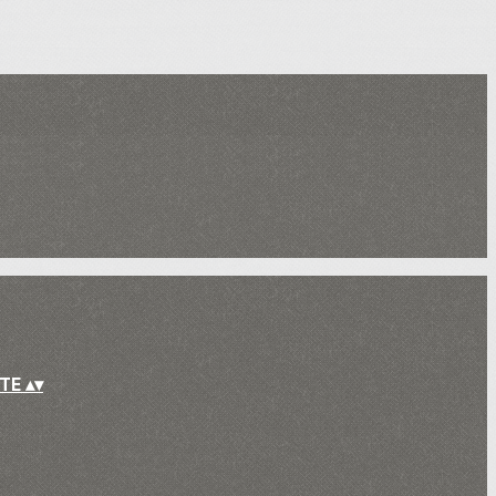
UTE
▴
▾