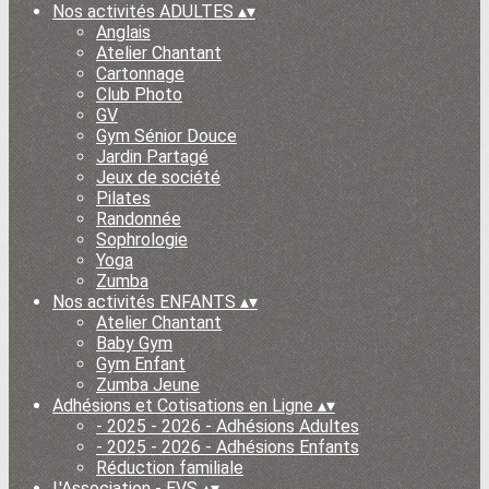
Nos activités ADULTES
▴
▾
Anglais
Atelier Chantant
Cartonnage
Club Photo
GV
Gym Sénior Douce
Jardin Partagé
Jeux de société
Pilates
Randonnée
Sophrologie
Yoga
Zumba
Nos activités ENFANTS
▴
▾
Atelier Chantant
Baby Gym
Gym Enfant
Zumba Jeune
Adhésions et Cotisations en Ligne
▴
▾
- 2025 - 2026 - Adhésions Adultes
- 2025 - 2026 - Adhésions Enfants
Réduction familiale
L'Association - EVS
▴
▾