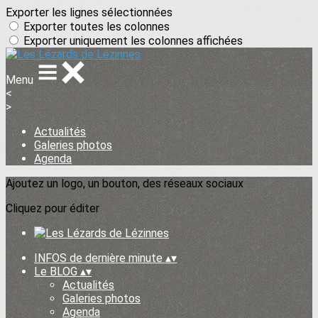
Exporter les lignes sélectionnées
Exporter toutes les colonnes
Exporter uniquement les colonnes affichées
Menu
<
>
Actualités
Galeries photos
Agenda
Ajoutez un logo, un bouton, des réseaux sociaux
Cliquez pour éditer
INFOS de dernière minute
▴
▾
Le BLOG
▴
▾
Actualités
Galeries photos
Agenda