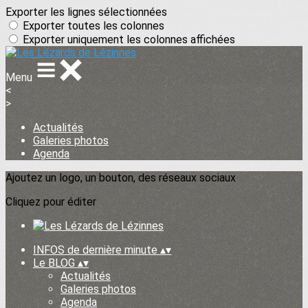
Exporter les lignes sélectionnées
Exporter toutes les colonnes
Exporter uniquement les colonnes affichées
Menu
<
>
Actualités
Galeries photos
Agenda
Ajoutez un logo, un bouton, des réseaux sociaux
Cliquez pour éditer
INFOS de dernière minute
▴
▾
Le BLOG
▴
▾
Actualités
Galeries photos
Agenda