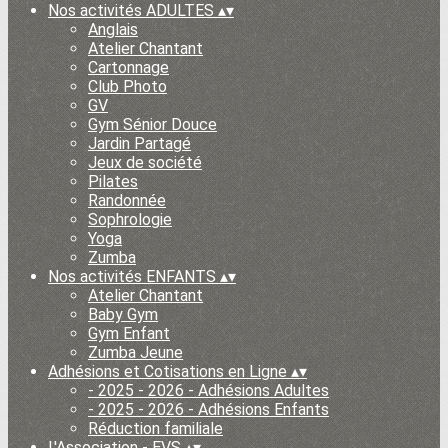
Nos activités ADULTES
▴
▾
Anglais
Atelier Chantant
Cartonnage
Club Photo
GV
Gym Sénior Douce
Jardin Partagé
Jeux de société
Pilates
Randonnée
Sophrologie
Yoga
Zumba
Nos activités ENFANTS
▴
▾
Atelier Chantant
Baby Gym
Gym Enfant
Zumba Jeune
Adhésions et Cotisations en Ligne
▴
▾
- 2025 - 2026 - Adhésions Adultes
- 2025 - 2026 - Adhésions Enfants
Réduction familiale
L'Association - EVS
▴
▾