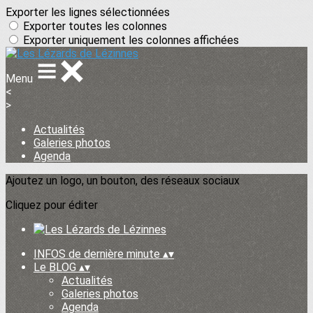
Exporter les lignes sélectionnées
Exporter toutes les colonnes
Exporter uniquement les colonnes affichées
Menu
<
>
Actualités
Galeries photos
Agenda
Ajoutez un logo, un bouton, des réseaux sociaux
Cliquez pour éditer
INFOS de dernière minute
▴
▾
Le BLOG
▴
▾
Actualités
Galeries photos
Agenda