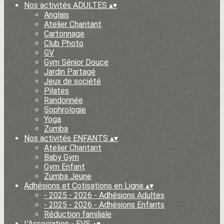
Nos activités ADULTES
▴
▾
Anglais
Atelier Chantant
Cartonnage
Club Photo
GV
Gym Sénior Douce
Jardin Partagé
Jeux de société
Pilates
Randonnée
Sophrologie
Yoga
Zumba
Nos activités ENFANTS
▴
▾
Atelier Chantant
Baby Gym
Gym Enfant
Zumba Jeune
Adhésions et Cotisations en Ligne
▴
▾
- 2025 - 2026 - Adhésions Adultes
- 2025 - 2026 - Adhésions Enfants
Réduction familiale
L'Association - EVS
▴
▾